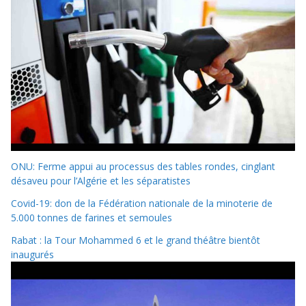
ONU: Ferme appui au processus des tables rondes, cinglant
désaveu pour l’Algérie et les séparatistes
Covid-19: don de la Fédération nationale de la minoterie de
5.000 tonnes de farines et semoules
Rabat : la Tour Mohammed 6 et le grand théâtre bientôt
inaugurés