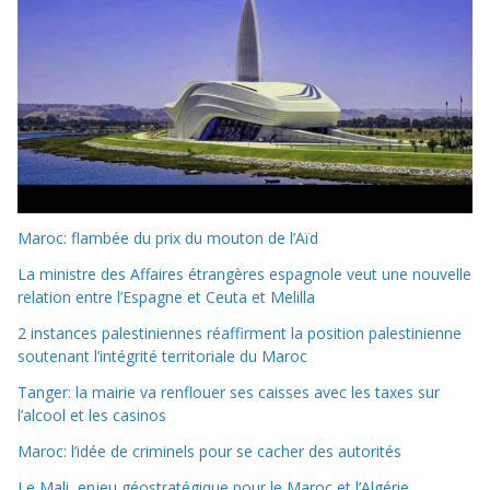
Maroc: flambée du prix du mouton de l’Aïd
La ministre des Affaires étrangères espagnole veut une nouvelle
relation entre l’Espagne et Ceuta et Melilla
2 instances palestiniennes réaffirment la position palestinienne
soutenant l’intégrité territoriale du Maroc
Tanger: la mairie va renflouer ses caisses avec les taxes sur
l’alcool et les casinos
Maroc: l’idée de criminels pour se cacher des autorités
Le Mali, enjeu géostratégique pour le Maroc et l’Algérie