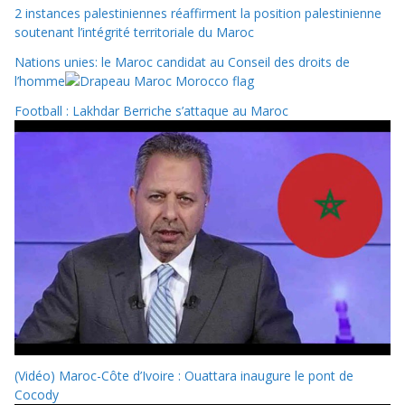
2 instances palestiniennes réaffirment la position palestinienne
soutenant l’intégrité territoriale du Maroc
Nations unies: le Maroc candidat au Conseil des droits de
l’homme
Football : Lakhdar Berriche s’attaque au Maroc
(Vidéo) Maroc-Côte d’Ivoire : Ouattara inaugure le pont de
Cocody