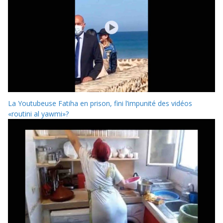
La Youtubeuse Fatiha en prison, fini l’impunité des vidéos
«routini al yawmi»?