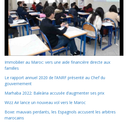
Immobilier au Maroc: vers une aide financière directe aux
familles
Le rapport annuel 2020 de l’ANRF présenté au Chef du
gouvernement
Marhaba 2022: Baleària accusée d’augmenter ses prix
Wizz Air lance un nouveau vol vers le Maroc
Boxe: mauvais perdants, les Espagnols accusent les arbitres
marocains