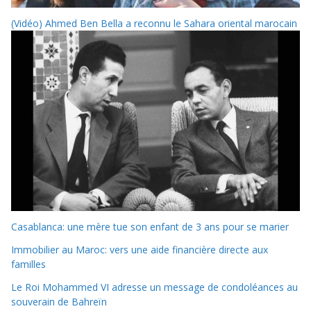
(Vidéo) Ahmed Ben Bella a reconnu le Sahara oriental marocain
Casablanca: une mère tue son enfant de 3 ans pour se marier
Immobilier au Maroc: vers une aide financière directe aux
familles
Le Roi Mohammed VI adresse un message de condoléances au
souverain de Bahreïn