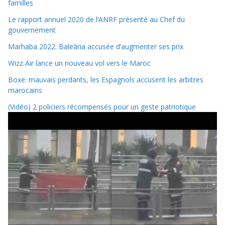
familles
Le rapport annuel 2020 de l’ANRF présenté au Chef du
gouvernement
Marhaba 2022: Baleària accusée d’augmenter ses prix
Wizz Air lance un nouveau vol vers le Maroc
Boxe: mauvais perdants, les Espagnols accusent les arbitres
marocains
(Vidéo) 2 policiers récompensés pour un geste patriotique