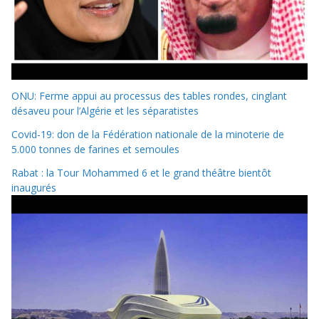
ONU: Ferme appui au processus des tables rondes, cinglant
désaveu pour l’Algérie et les séparatistes
Covid-19: don de la Fédération nationale de la minoterie de
5.000 tonnes de farines et semoules
Rabat : la Tour Mohammed 6 et le grand théâtre bientôt
inaugurés