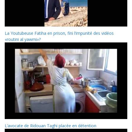
La Youtubeuse Fatiha en prison, fini l’impunité des vidéos
«routini al yawmi»?
L’avocate de Ridouan Taghi placée en détention