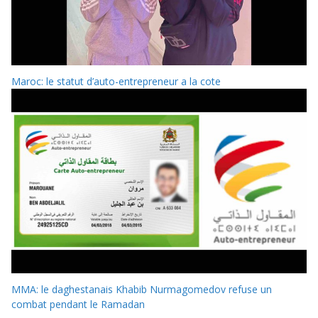
Maroc: le statut d’auto-entrepreneur a la cote
MMA: le daghestanais Khabib Nurmagomedov refuse un
combat pendant le Ramadan