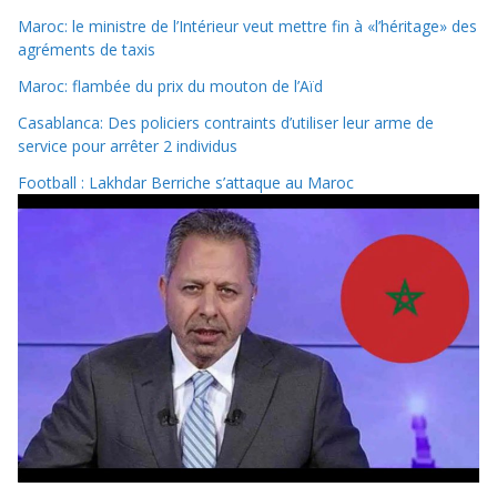
Maroc: le ministre de l’Intérieur veut mettre fin à «l’héritage» des
agréments de taxis
Maroc: flambée du prix du mouton de l’Aïd
Casablanca: Des policiers contraints d’utiliser leur arme de
service pour arrêter 2 individus
Football : Lakhdar Berriche s’attaque au Maroc