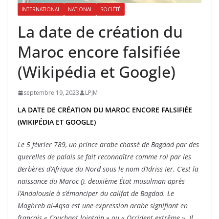
INTERNATIONAL
NATIONAL
SOCIÉTÉ
La date de création du
Maroc encore falsifiée
(Wikipédia et Google)
septembre 19, 2023
LPJM
LA DATE DE CRÉATION DU MAROC ENCORE FALSIFIÉE
(WIKIPÉDIA ET GOOGLE)
Le 5 février 789, un prince arabe chassé de Bagdad par des
querelles de palais se fait reconnaître comme roi par les
Berbères d’Afrique du Nord sous le nom d’Idriss Ier. C’est la
naissance du Maroc (), deuxième État musulman après
l’Andalousie à s’émanciper du califat de Bagdad. Le
Maghreb al-Aqsa est une expression arabe signifiant en
français « Couchant lointain » ou « Occident extrême ». Il