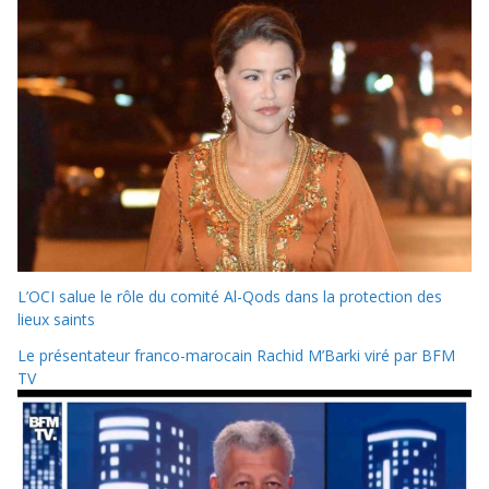
L’OCI salue le rôle du comité Al-Qods dans la protection des
lieux saints
Le présentateur franco-marocain Rachid M’Barki viré par BFM
TV