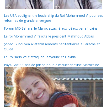
Les USA soulignent le leadership du Roi Mohammed VI pour ses
réformes de grande envergure
Forum MD Sahara: le Maroc attaché aux idéaux panafricains
Le roi Mohammed VI félicite le président Mahmoud Abbas
(Vidéo) 2 nouveaux établissements pénitentiaires à Larache et
Oujda
Le Polisario veut attaquer Laâyoune et Dakhla
Pays-Bas: 11 ans de prison pour le meurtrier d’une Marocaine