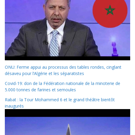
ONU: Ferme appui au processus des tables rondes, cinglant
désaveu pour l’Algérie et les séparatistes
Covid-19: don de la Fédération nationale de la minoterie de
5.000 tonnes de farines et semoules
Rabat : la Tour Mohammed 6 et le grand théâtre bientôt
inaugurés