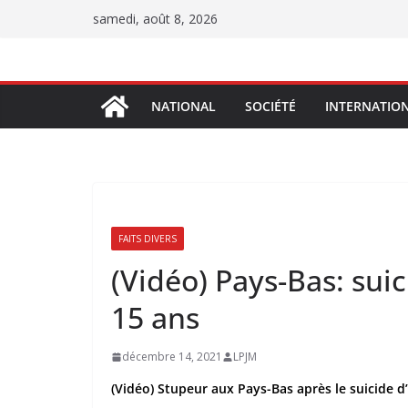
Passer
samedi, août 8, 2026
au
contenu
NATIONAL
SOCIÉTÉ
INTERNATIO
FAITS DIVERS
(Vidéo) Pays-Bas: sui
15 ans
décembre 14, 2021
LPJM
(Vidéo) Stupeur aux Pays-Bas après le suicide 