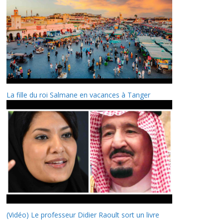
La fille du roi Salmane en vacances à Tanger
(Vidéo) Le professeur Didier Raoult sort un livre