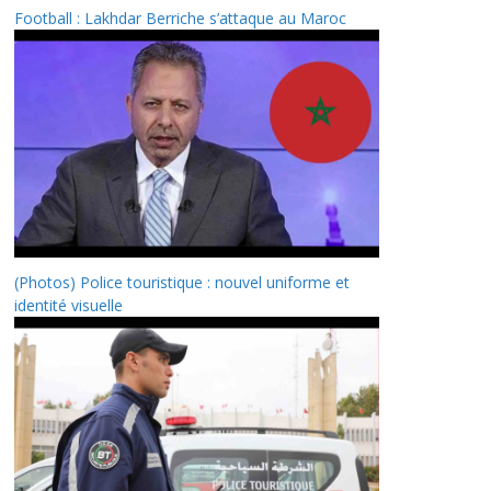
Football : Lakhdar Berriche s’attaque au Maroc
(Photos) Police touristique : nouvel uniforme et
identité visuelle