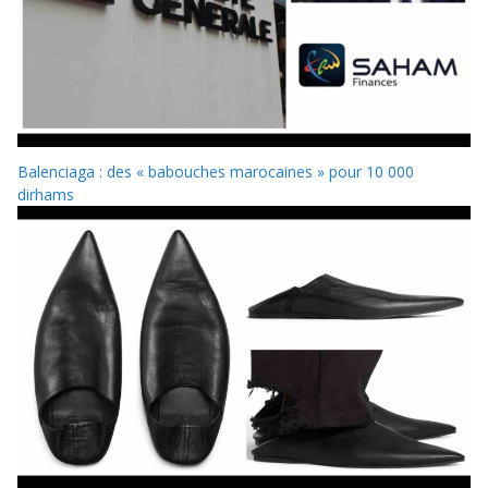
Balenciaga : des « babouches marocaines » pour 10 000
dirhams