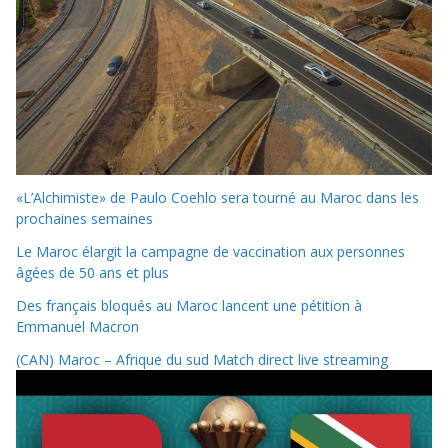
«L’Alchimiste» de Paulo Coehlo sera tourné au Maroc dans les
prochaines semaines
Le Maroc élargit la campagne de vaccination aux personnes
âgées de 50 ans et plus
Des français bloqués au Maroc lancent une pétition à
Emmanuel Macron
(CAN) Maroc – Afrique du sud Match direct live streaming