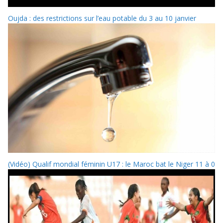
Oujda : des restrictions sur l’eau potable du 3 au 10 janvier
(Vidéo) Qualif mondial féminin U17 : le Maroc bat le Niger 11 à 0