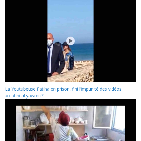
La Youtubeuse Fatiha en prison, fini l’impunité des vidéos
«routini al yawmi»?