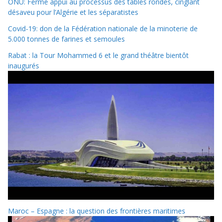
ONU: Ferme appui au processus des tables rondes, cinglant
désaveu pour l’Algérie et les séparatistes
Covid-19: don de la Fédération nationale de la minoterie de
5.000 tonnes de farines et semoules
Rabat : la Tour Mohammed 6 et le grand théâtre bientôt
inaugurés
Maroc – Espagne : la question des frontières maritimes