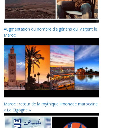
Augmentation du nombre d’algériens qui visitent le
Maroc
Maroc : retour de la mythique limonade marocaine
« La Cigogne »