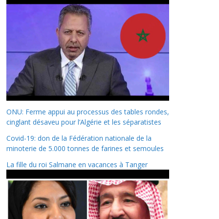
ONU: Ferme appui au processus des tables rondes,
cinglant désaveu pour l’Algérie et les séparatistes
Covid-19: don de la Fédération nationale de la
minoterie de 5.000 tonnes de farines et semoules
La fille du roi Salmane en vacances à Tanger