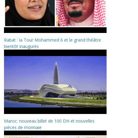
Rabat : la Tour Mohammed 6 et le grand théâtre
bientôt inaugurés
Maroc: nouveau billet de 100 DH et nouvelles
pièces de monnaie