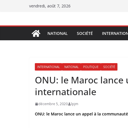
Passer
vendredi, août 7, 2026
au
contenu
NATIONAL
SOCIÉTÉ
INTERNATIO
INTERNATIONAL
NATIONAL
POLITIQUE
SOCIÉTÉ
ONU: le Maroc lance
internationale
décembre 5, 2020
lpjm
ONU: le Maroc lance un appel à la communauté