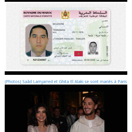
(Photos) Saâd Lamjarred et Ghita El Alaki se sont mariés à Paris