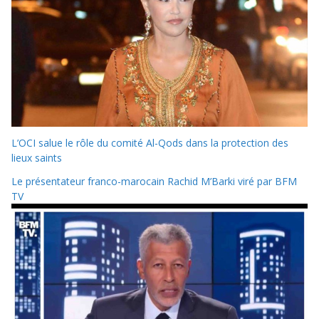
L’OCI salue le rôle du comité Al-Qods dans la protection des
lieux saints
Le présentateur franco-marocain Rachid M’Barki viré par BFM
TV