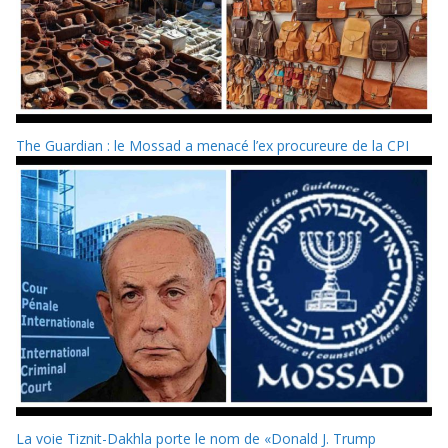
The Guardian : le Mossad a menacé l’ex procureure de la CPI
La voie Tiznit-Dakhla porte le nom de «Donald J. Trump