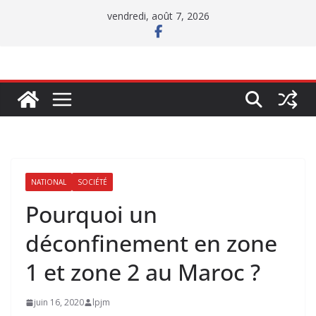
Passer
vendredi, août 7, 2026
au
contenu
NATIONAL
SOCIÉTÉ
Pourquoi un
déconfinement en zone
1 et zone 2 au Maroc ?
juin 16, 2020
lpjm