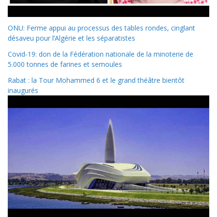
ONU: Ferme appui au processus des tables rondes, cinglant
désaveu pour l’Algérie et les séparatistes
Covid-19: don de la Fédération nationale de la minoterie de
5.000 tonnes de farines et semoules
Rabat : la Tour Mohammed 6 et le grand théâtre bientôt
inaugurés