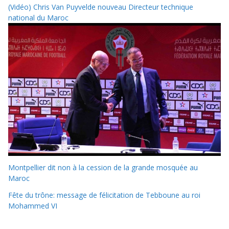
(Vidéo) Chris Van Puyvelde nouveau Directeur technique
national du Maroc
Montpellier dit non à la cession de la grande mosquée au
Maroc
Fête du trône: message de félicitation de Tebboune au roi
Mohammed VI