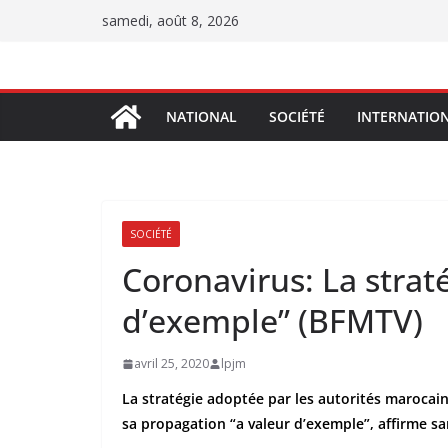
Passer
samedi, août 8, 2026
au
contenu
NATIONAL
SOCIÉTÉ
INTERNATIO
SOCIÉTÉ
Coronavirus: La strat
d’exemple” (BFMTV)
avril 25, 2020
lpjm
La stratégie adoptée par les autorités marocain
sa propagation “a valeur d’exemple”, affirme s