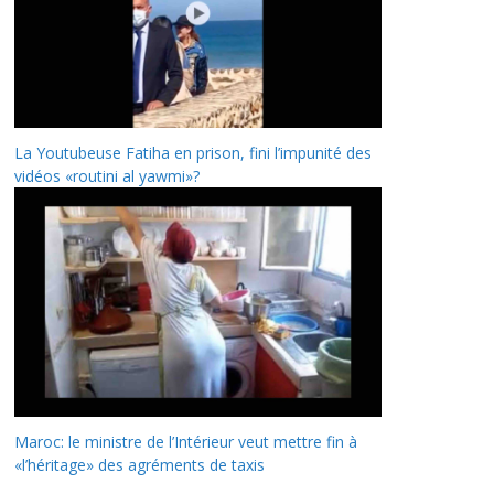
La Youtubeuse Fatiha en prison, fini l’impunité des
vidéos «routini al yawmi»?
Maroc: le ministre de l’Intérieur veut mettre fin à
«l’héritage» des agréments de taxis