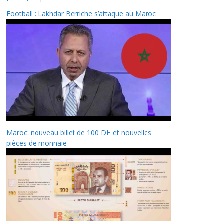
Football : Lakhdar Berriche s’attaque au Maroc
Maroc: nouveau billet de 100 DH et nouvelles
pièces de monnaie