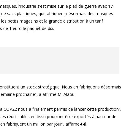
asques, l’industrie s’est mise sur le pied de guerre avec 17
on de sacs plastiques, qui fabriquent désormais des masques
les petits magasins et la grande distribution à un tarif
s de 1 euro le paquet de dix.
constituent un stock stratégique. Nous en fabriquons désormais
 semaine prochaine”, a affirmé M. Alaoui.
 la COP22 nous a finalement permis de lancer cette production”,
ues réutilisables en tissu pourront être exportés à hauteur de
n fabriquent un million par jour”, affirme-t-il.