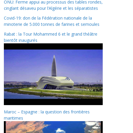
ONU: Ferme appui au processus des tables rondes,
cinglant désaveu pour l’Algérie et les séparatistes
Covid-19: don de la Fédération nationale de la
minoterie de 5.000 tonnes de farines et semoules
Rabat : la Tour Mohammed 6 et le grand théâtre
bientôt inaugurés
Maroc – Espagne : la question des frontières
maritimes