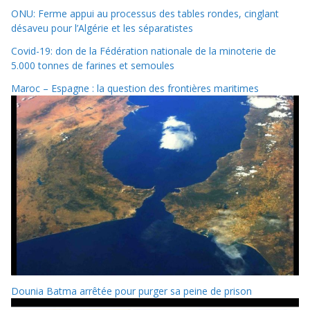
ONU: Ferme appui au processus des tables rondes, cinglant
désaveu pour l’Algérie et les séparatistes
Covid-19: don de la Fédération nationale de la minoterie de
5.000 tonnes de farines et semoules
Maroc – Espagne : la question des frontières maritimes
Dounia Batma arrêtée pour purger sa peine de prison