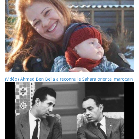
(Vidéo) Ahmed Ben Bella a reconnu le Sahara oriental marocain