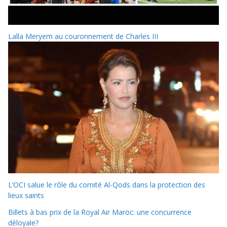
Lalla Meryem au couronnement de Charles III
L’OCI salue le rôle du comité Al-Qods dans la protection des
lieux saints
Billets à bas prix de la Royal Air Maroc: une concurrence
déloyale?