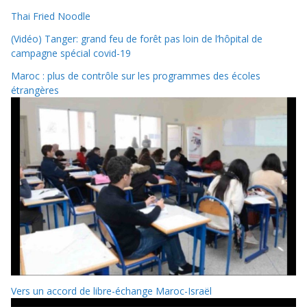
Thai Fried Noodle
(Vidéo) Tanger: grand feu de forêt pas loin de l’hôpital de
campagne spécial covid-19
Maroc : plus de contrôle sur les programmes des écoles
étrangères
Vers un accord de libre-échange Maroc-Israël