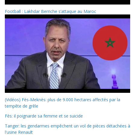
Football : Lakhdar Berriche s’attaque au Maroc
(Vidéos) Fès-Meknès: plus de 9.000 hectares affectés par la
tempête de grêle
Fès: il poignarde sa femme et se suicide
Tanger: les gendarmes empêchent un vol de pièces détachées à
l'usine Renault