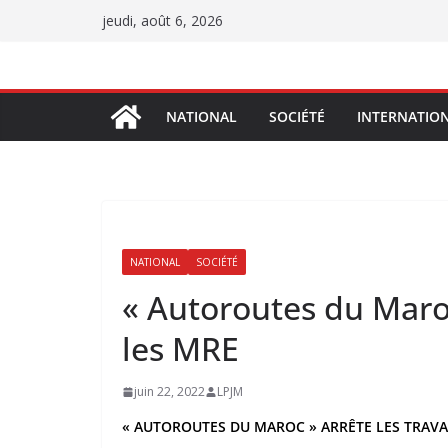
Passer
jeudi, août 6, 2026
au
contenu
NATIONAL
SOCIÉTÉ
INTERNATIO
NATIONAL
SOCIÉTÉ
« Autoroutes du Maroc
les MRE
juin 22, 2022
LPJM
« AUTOROUTES DU MAROC » ARRÊTE LES TRAV