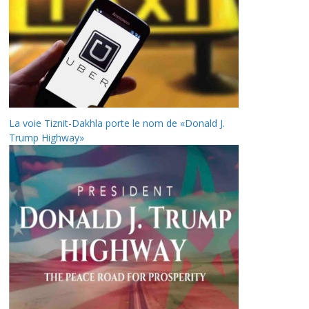
La voie Tiznit-Dakhla porte le nom de «Donald J.
Trump Highway»