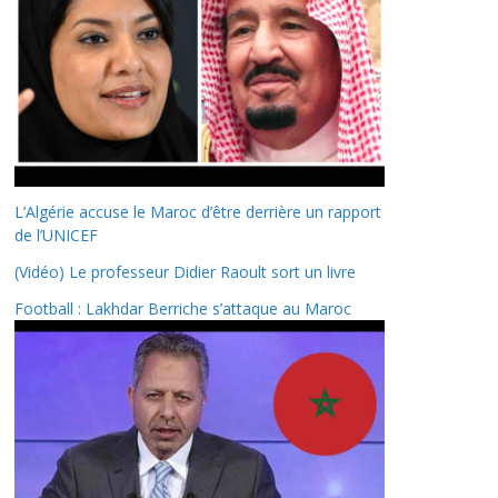
L’Algérie accuse le Maroc d’être derrière un rapport
de l’UNICEF
(Vidéo) Le professeur Didier Raoult sort un livre
Football : Lakhdar Berriche s’attaque au Maroc