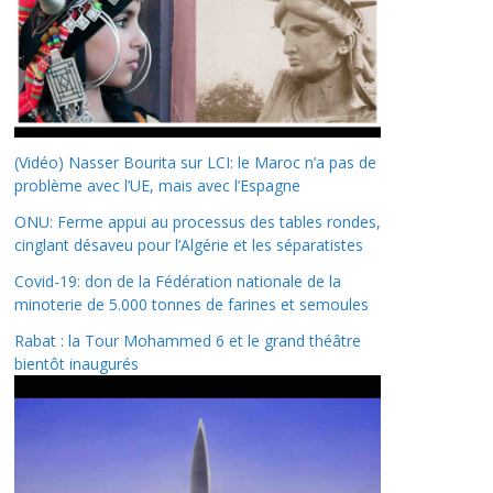
(Vidéo) Nasser Bourita sur LCI: le Maroc n’a pas de
problème avec l’UE, mais avec l’Espagne
ONU: Ferme appui au processus des tables rondes,
cinglant désaveu pour l’Algérie et les séparatistes
Covid-19: don de la Fédération nationale de la
minoterie de 5.000 tonnes de farines et semoules
Rabat : la Tour Mohammed 6 et le grand théâtre
bientôt inaugurés