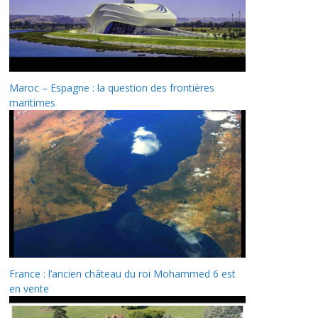
Maroc – Espagne : la question des frontières
maritimes
France : l’ancien château du roi Mohammed 6 est
en vente