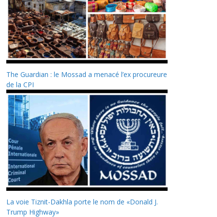
The Guardian : le Mossad a menacé l’ex procureure
de la CPI
La voie Tiznit-Dakhla porte le nom de «Donald J.
Trump Highway»