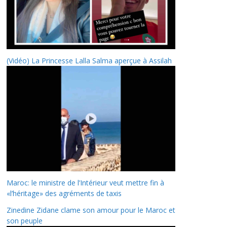
(Vidéo) La Princesse Lalla Salma aperçue à Assilah
Maroc: le ministre de l’Intérieur veut mettre fin à
«l’héritage» des agréments de taxis
Zinedine Zidane clame son amour pour le Maroc et
son peuple