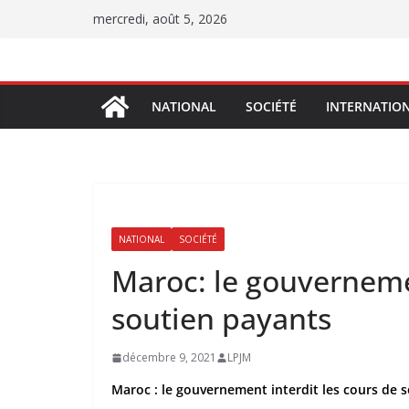
Passer
mercredi, août 5, 2026
au
contenu
NATIONAL
SOCIÉTÉ
INTERNATIO
NATIONAL
SOCIÉTÉ
Maroc: le gouvernemen
soutien payants
décembre 9, 2021
LPJM
Maroc : le gouvernement interdit les cours de 