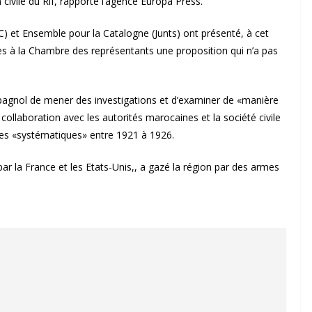
civile du Rif, rapporte l’agence Europa Press.
) et Ensemble pour la Catalogne (Junts) ont présenté, à cet
es à la Chambre des représentants une proposition qui n’a pas
pagnol de mener des investigations et d’examiner de «manière
collaboration avec les autorités marocaines et la société civile
ues «systématiques» entre 1921 à 1926.
par la France et les Etats-Unis,, a gazé la région par des armes