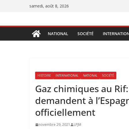
Passer
samedi, août 8, 2026
au
contenu
NATIONAL
SOCIÉTÉ
INTERNATIO
HISTOIRE
INTERNATIONAL
NATIONAL
SOCIÉTÉ
Gaz chimiques au Rif:
demandent à l’Espagn
officiellement
novembre 29, 2021
LPJM