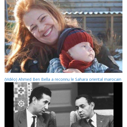
(Vidéo) Ahmed Ben Bella a reconnu le Sahara oriental marocain