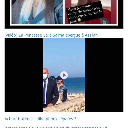
(Vidéo) La Princesse Lalla Salma aperçue à Assilah
Achraf Hakimi et Hiba Abouk séparés ?