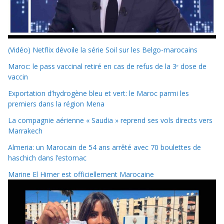
(Vidéo) Netflix dévoile la série Soil sur les Belgo-marocains
Maroc: le pass vaccinal retiré en cas de refus de la 3ᵉ dose de
vaccin
Exportation d’hydrogène bleu et vert: le Maroc parmi les
premiers dans la région Mena
La compagnie aérienne « Saudia » reprend ses vols directs vers
Marrakech
Almeria: un Marocain de 54 ans arrêté avec 70 boulettes de
haschich dans l’estomac
Marine El Himer est officiellement Marocaine