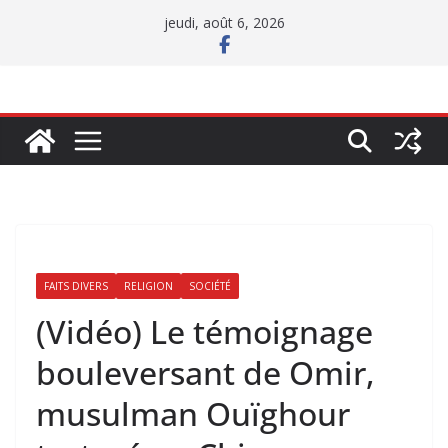
Passer
jeudi, août 6, 2026
au
contenu
FAITS DIVERS
RELIGION
SOCIÉTÉ
(Vidéo) Le témoignage
bouleversant de Omir,
musulman Ouïghour