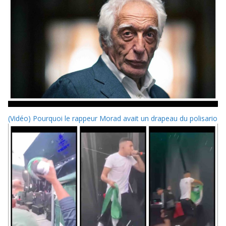
(Vidéo) Pourquoi le rappeur Morad avait un drapeau du polisario