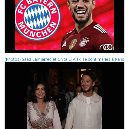
(Photos) Saâd Lamjarred et Ghita El Alaki se sont mariés à Paris