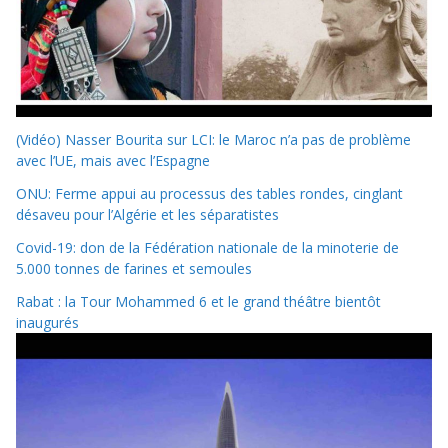
(Vidéo) Nasser Bourita sur LCI: le Maroc n’a pas de problème
avec l’UE, mais avec l’Espagne
ONU: Ferme appui au processus des tables rondes, cinglant
désaveu pour l’Algérie et les séparatistes
Covid-19: don de la Fédération nationale de la minoterie de
5.000 tonnes de farines et semoules
Rabat : la Tour Mohammed 6 et le grand théâtre bientôt
inaugurés