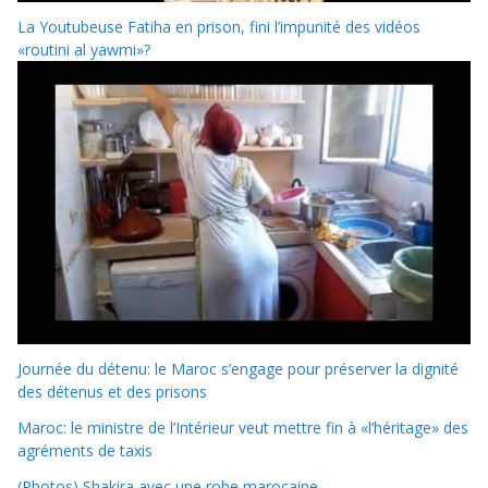
La Youtubeuse Fatiha en prison, fini l’impunité des vidéos
«routini al yawmi»?
Journée du détenu: le Maroc s’engage pour préserver la dignité
des détenus et des prisons
Maroc: le ministre de l’Intérieur veut mettre fin à «l’héritage» des
agréments de taxis
(Photos) Shakira avec une robe marocaine