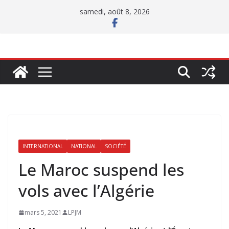
Passer
samedi, août 8, 2026
au
contenu
INTERNATIONAL
NATIONAL
SOCIÉTÉ
Le Maroc suspend les
vols avec l’Algérie
mars 5, 2021
LPJM