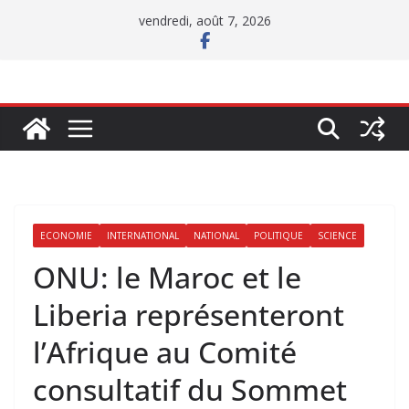
Passer
vendredi, août 7, 2026
au
contenu
ECONOMIE
INTERNATIONAL
NATIONAL
POLITIQUE
SCIENCE
ONU: le Maroc et le
Liberia représenteront
l’Afrique au Comité
consultatif du Sommet