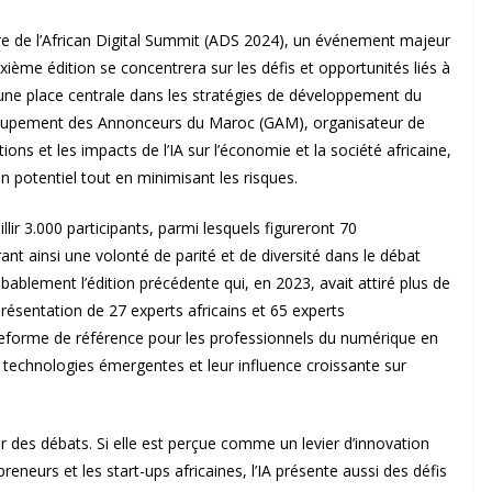
re de l’African Digital Summit (ADS 2024), un événement majeur
ième édition se concentrera sur les défis et opportunités liés à
ais une place centrale dans les stratégies de développement du
Groupement des Annonceurs du Maroc (GAM), organisateur de
ons et les impacts de l’IA sur l’économie et la société africaine,
 potentiel tout en minimisant les risques.
lir 3.000 participants, parmi lesquels figureront 70
nt ainsi une volonté de parité et de diversité dans le débat
ablement l’édition précédente qui, en 2023, avait attiré plus de
résentation de 27 experts africains et 65 experts
teforme de référence pour les professionnels du numérique en
 technologies émergentes et leur influence croissante sur
cœur des débats. Si elle est perçue comme un levier d’innovation
neurs et les start-ups africaines, l’IA présente aussi des défis