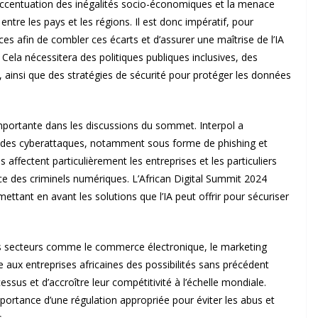
d’accentuation des inégalités socio-économiques et la menace
tre les pays et les régions. Il est donc impératif, pour
ces afin de combler ces écarts et d’assurer une maîtrise de l’IA
 Cela nécessitera des politiques publiques inclusives, des
e, ainsi que des stratégies de sécurité pour protéger les données
importante dans les discussions du sommet. Interpol a
 des cyberattaques, notamment sous forme de phishing et
affectent particulièrement les entreprises et les particuliers
ce des criminels numériques. L’African Digital Summit 2024
ttant en avant les solutions que l’IA peut offrir pour sécuriser
 des secteurs comme le commerce électronique, le marketing
ffre aux entreprises africaines des possibilités sans précédent
essus et d’accroître leur compétitivité à l’échelle mondiale.
mportance d’une régulation appropriée pour éviter les abus et
.