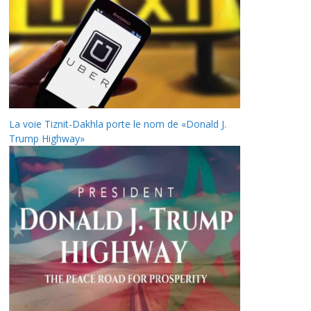
La voie Tiznit-Dakhla porte le nom de «Donald J.
Trump Highway»