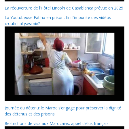
La réouverture de l’Hôtel Lincoln de Casablanca prévue en 2025
La Youtubeuse Fatiha en prison, fini l’impunité des vidéos
«routini al yawmi»?
Journée du détenu: le Maroc s’engage pour préserver la dignité
des détenus et des prisons
Restrictions de visa aux Marocains: appel d’élus français