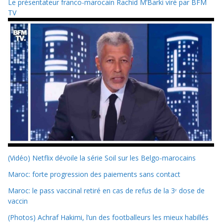
Le présentateur franco-marocain Rachid M’Barki viré par BFM
TV
(Vidéo) Netflix dévoile la série Soil sur les Belgo-marocains
Maroc: forte progression des paiements sans contact
Maroc: le pass vaccinal retiré en cas de refus de la 3ᵉ dose de
vaccin
(Photos) Achraf Hakimi, l’un des footballeurs les mieux habillés