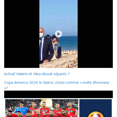
Achraf Hakimi et Hiba Abouk séparés ?
Copa America 2024: le Maroc choisi comme « invité d’honneur
»?