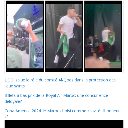
L’OCI salue le rôle du comité Al-Qods dans la protection des
lieux saints
Billets à bas prix de la Royal Air Maroc: une concurrence
déloyale?
Copa America 2024: le Maroc choisi comme « invité d’honneur
»?