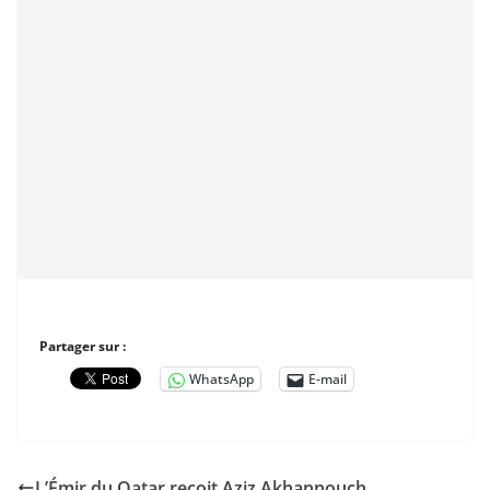
Partager sur :
WhatsApp
E-mail
L’Émir du Qatar reçoit Aziz Akhannouch