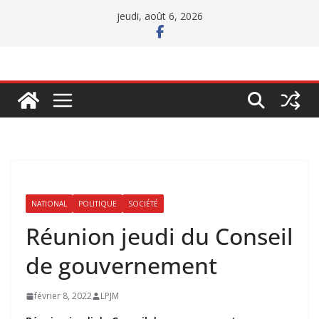
Passer
jeudi, août 6, 2026
au
contenu
NATIONAL
POLITIQUE
SOCIÉTÉ
Réunion jeudi du Conseil
de gouvernement
février 8, 2022
LPJM