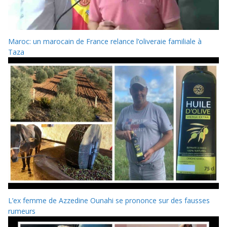
Maroc: un marocain de France relance l’oliveraie familiale à
Taza
L’ex femme de Azzedine Ounahi se prononce sur des fausses
rumeurs