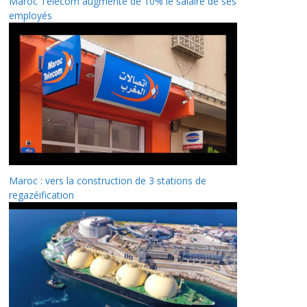
Maroc Telecom augmente de 10% le salaire de ses
employés
Maroc : vers la construction de 3 stations de
regazéification