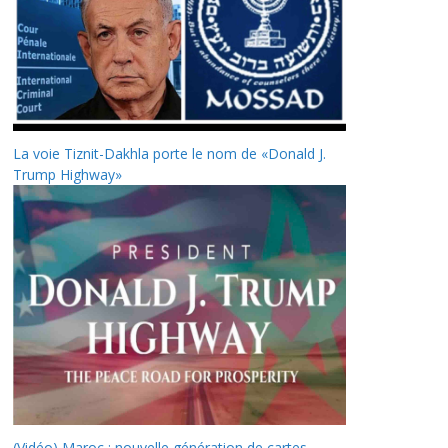
La voie Tiznit-Dakhla porte le nom de «Donald J.
Trump Highway»
(Vidéo) Maroc : nouvelle génération de cartes