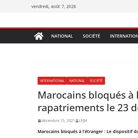
Passer
vendredi, août 7, 2026
au
contenu
NATIONAL
SOCIÉTÉ
INTERNATIO
INTERNATIONAL
NATIONAL
SOCIÉTÉ
Marocains bloqués à l
rapatriements le 23 
décembre 15, 2021
LPJM
Marocains bloqués à l’étranger : Le dispositif 