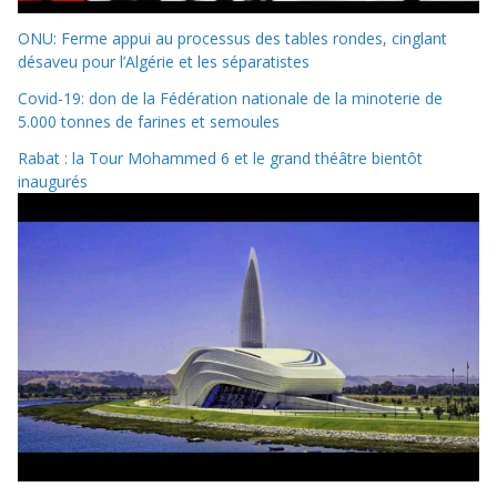
ONU: Ferme appui au processus des tables rondes, cinglant
désaveu pour l’Algérie et les séparatistes
Covid-19: don de la Fédération nationale de la minoterie de
5.000 tonnes de farines et semoules
Rabat : la Tour Mohammed 6 et le grand théâtre bientôt
inaugurés