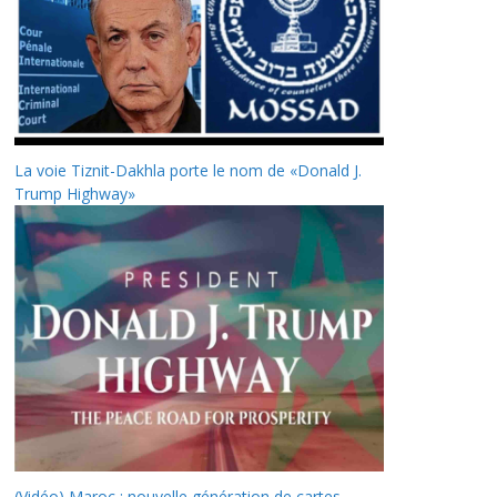
La voie Tiznit-Dakhla porte le nom de «Donald J.
Trump Highway»
(Vidéo) Maroc : nouvelle génération de cartes