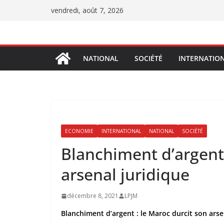
Passer
vendredi, août 7, 2026
au
contenu
NATIONAL
SOCIÉTÉ
INTERNATIO
ECONOMIE
INTERNATIONAL
NATIONAL
SOCIÉTÉ
Blanchiment d’argent:
arsenal juridique
décembre 8, 2021
LPJM
Blanchiment d’argent : le Maroc durcit son arse