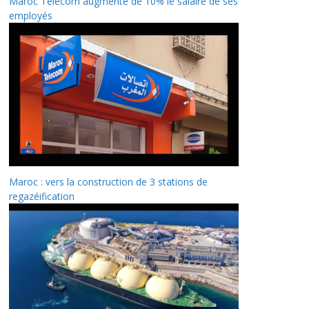
Maroc Telecom augmente de 10% le salaire de ses
employés
Maroc : vers la construction de 3 stations de
regazéification