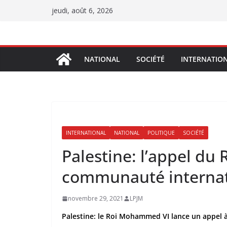
Passer
jeudi, août 6, 2026
au
contenu
NATIONAL
SOCIÉTÉ
INTERNATIO
INTERNATIONAL
NATIONAL
POLITIQUE
SOCIÉTÉ
Palestine: l’appel du
communauté internat
novembre 29, 2021
LPJM
Palestine: le Roi Mohammed VI lance un appel 