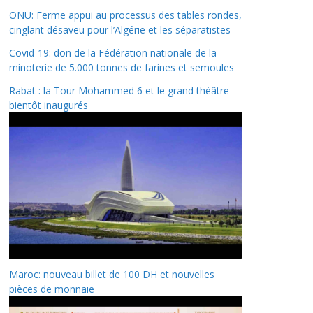
ONU: Ferme appui au processus des tables rondes,
cinglant désaveu pour l’Algérie et les séparatistes
Covid-19: don de la Fédération nationale de la
minoterie de 5.000 tonnes de farines et semoules
Rabat : la Tour Mohammed 6 et le grand théâtre
bientôt inaugurés
Maroc: nouveau billet de 100 DH et nouvelles
pièces de monnaie