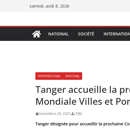
Passer
samedi, août 8, 2026
au
contenu
NATIONAL
SOCIÉTÉ
INTERNATIO
INTERNATIONAL
NATIONAL
Tanger accueille la 
Mondiale Villes et Por
novembre 26, 2021
LPJM
Tanger désignée pour accueillir la prochaine Co