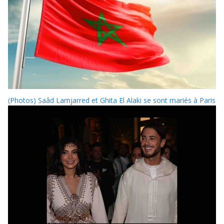
(Photos) Saâd Lamjarred et Ghita El Alaki se sont mariés à Paris