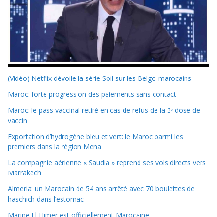
(Vidéo) Netflix dévoile la série Soil sur les Belgo-marocains
Maroc: forte progression des paiements sans contact
Maroc: le pass vaccinal retiré en cas de refus de la 3ᵉ dose de
vaccin
Exportation d’hydrogène bleu et vert: le Maroc parmi les
premiers dans la région Mena
La compagnie aérienne « Saudia » reprend ses vols directs vers
Marrakech
Almeria: un Marocain de 54 ans arrêté avec 70 boulettes de
haschich dans l’estomac
Marine El Himer est officiellement Marocaine