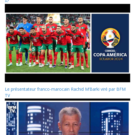
»?
Le présentateur franco-marocain Rachid M’Barki viré par BFM
TV